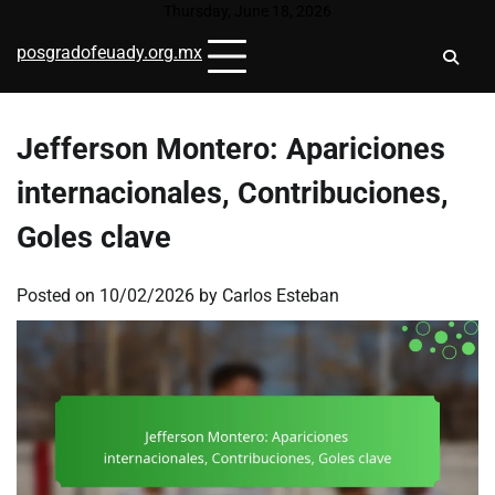
Skip
Thursday, June 18, 2026
to
posgradofeuady.org.mx
content
Jefferson Montero: Apariciones
internacionales, Contribuciones,
Goles clave
Posted on
10/02/2026
by
Carlos Esteban