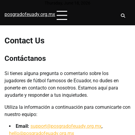
Skip
Thursday, June 18, 2026
to
posgradofeuady.org.mx
content
Contact Us
Contáctanos
Si tienes alguna pregunta o comentario sobre los
jugadores de fútbol famosos de Ecuador, no dudes en
ponerte en contacto con nosotros. Estamos aquí para
ayudarte y responder a tus inquietudes.
Utiliza la información a continuación para comunicarte con
nuestro equipo:
Email:
support@posgradofeuady.org.mx
,
hello@posgradofeuady.org.mx