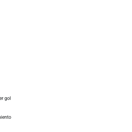
er gol
miento