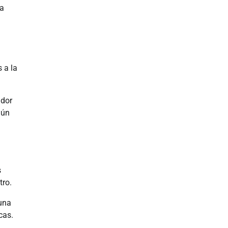
la
 a la
ador
aún
s
tro.
 una
cas.