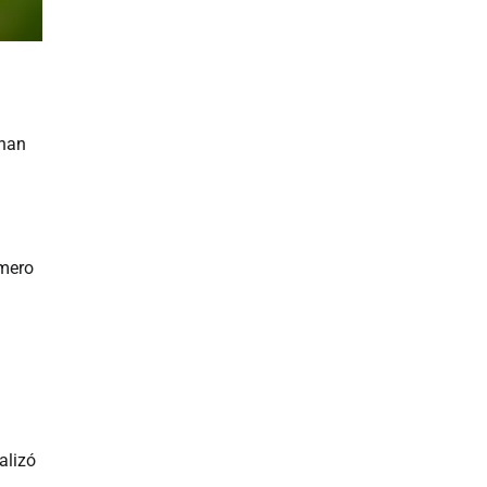
 han
úmero
alizó