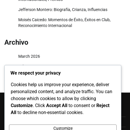
Jefferson Montero: Biografía, Crianza, Influencias
Moisés Caicedo: Momentos de Éxito, Éxitos en Club,
Reconocimiento Internacional
Archivo
March 2026
February 2026
We respect your privacy
Cookies help us improve your experience, deliver
personalized content, and analyze traffic. You can
Categorías
choose which cookies to allow by clicking
Customize
. Click
Accept All
to consent or
Reject
Apariciones Internacionales
All
to decline non-essential cookies.
Aspectos Destacados de la Carrera
Customize