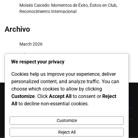
Moisés Caicedo: Momentos de Éxito, Éxitos en Club,
Reconocimiento Internacional
Archivo
March 2026
February 2026
We respect your privacy
Cookies help us improve your experience, deliver
personalized content, and analyze traffic. You can
Categorías
choose which cookies to allow by clicking
Customize
. Click
Accept All
to consent or
Reject
Apariciones Internacionales
All
to decline non-essential cookies.
Aspectos Destacados de la Carrera
Customize
Biografías de Jugadores
Reject All