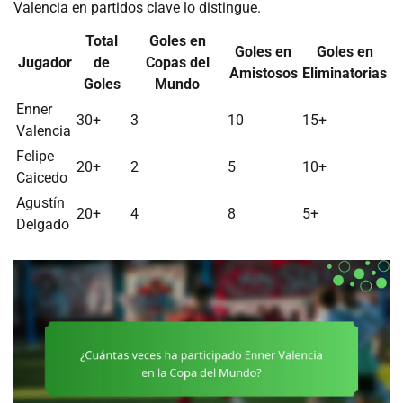
Valencia en partidos clave lo distingue.
Total
Goles en
Goles en
Goles en
Jugador
de
Copas del
Amistosos
Eliminatorias
Goles
Mundo
Enner
30+
3
10
15+
Valencia
Felipe
20+
2
5
10+
Caicedo
Agustín
20+
4
8
5+
Delgado