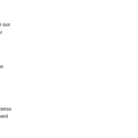
e sus
Su
en
cieras
enil