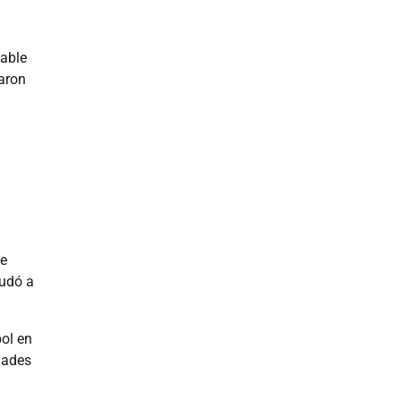
able
daron
de
yudó a
bol en
dades