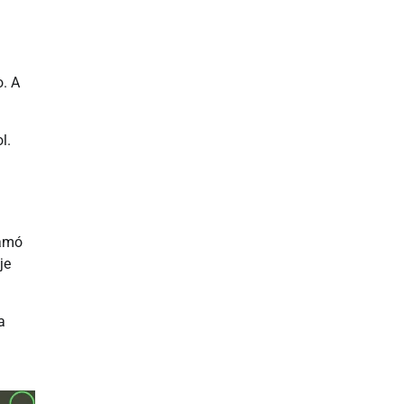
. A
l.
.
lamó
je
a