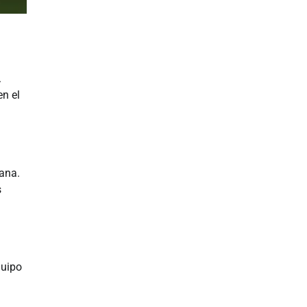
.
en el
rana.
s
quipo