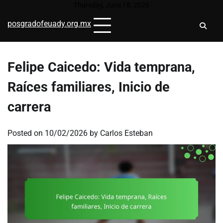
Skip
Thursday, June 18, 2026
to
posgradofeuady.org.mx
content
Felipe Caicedo: Vida temprana,
Raíces familiares, Inicio de
carrera
Posted on
10/02/2026
by
Carlos Esteban