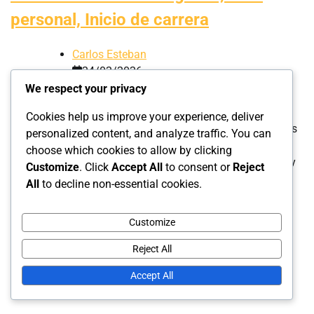
personal, Inicio de carrera
Carlos Esteban
24/02/2026
0
We respect your privacy
Cookies help us improve your experience, deliver
Roberto Ordóñez es una figura notable reconocida por sus
personalized content, and analyze traffic. You can
contribuciones en las artes y el servicio comunitario,
choose which cookies to allow by clicking
mostrando una combinación de determinación personal y
Customize
. Click
Accept All
to consent or
Reject
logros […]
All
to decline non-essential cookies.
Customize
Leave a Reply
Reject All
Your email address will not be published.
Required fields
Accept All
are marked
*