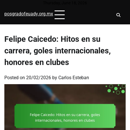
Skip
Thursday, June 18, 2026
to
posgradofeuady.org.mx
content
Felipe Caicedo: Hitos en su
carrera, goles internacionales,
honores en clubes
Posted on
20/02/2026
by
Carlos Esteban