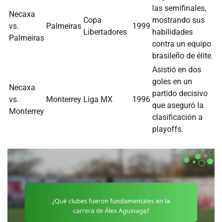
las semifinales,
Necaxa
Copa
mostrando sus
vs.
Palmeiras
1999
Libertadores
habilidades
Palmeiras
contra un equipo
brasileño de élite.
Asistió en dos
goles en un
Necaxa
partido decisivo
vs.
Monterrey
Liga MX
1996
que aseguró la
Monterrey
clasificación a
playoffs.