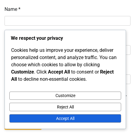
Name
*
We respect your privacy
Email
*
Cookies help us improve your experience, deliver
personalized content, and analyze traffic. You can
choose which cookies to allow by clicking
Website
Customize
. Click
Accept All
to consent or
Reject
All
to decline non-essential cookies.
Customize
Save my name, email, and website in this browser for
the next time I comment.
Reject All
Accept All