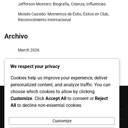
Jefferson Montero: Biografía, Crianza, Influencias
Moisés Caicedo: Momentos de Éxito, Éxitos en Club,
Reconocimiento Internacional
Archivo
March 2026
February 2026
We respect your privacy
Cookies help us improve your experience, deliver
personalized content, and analyze traffic. You can
Categorías
choose which cookies to allow by clicking
Customize
. Click
Accept All
to consent or
Reject
Apariciones Internacionales
All
to decline non-essential cookies.
Aspectos Destacados de la Carrera
Customize
Biografías de Jugadores