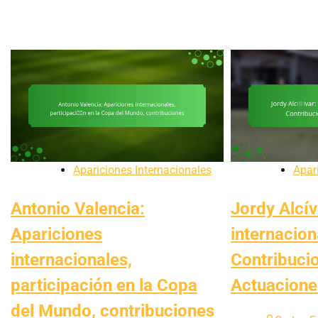
Apariciones Internacionales
Apar
Antonio Valencia:
Jordy Alcív
Apariciones
internacion
internacionales,
Contribuci
participación en la Copa
Actuacione
del Mundo, contribuciones