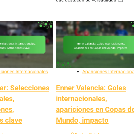
iciones Internacionales
Apariciones Internacion
ar: Selecciones
Enner Valencia: Goles
ales,
internacionales,
ones,
apariciones en Copas de
s clave
Mundo, impacto