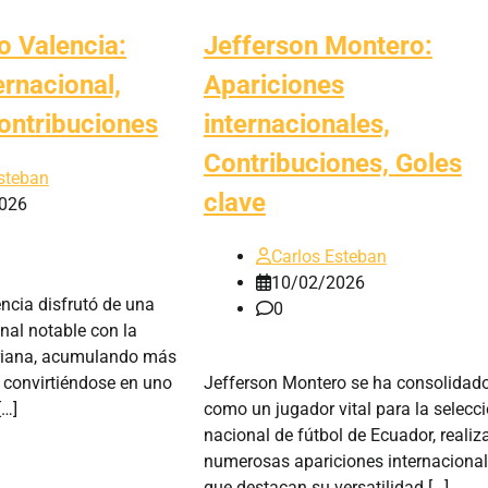
o Valencia:
Jefferson Montero:
ernacional,
Apariciones
ontribuciones
internacionales,
Contribuciones, Goles
steban
clave
026
Carlos Esteban
10/02/2026
ncia disfrutó de una
0
onal notable con la
oriana, acumulando más
 convirtiéndose en uno
Jefferson Montero se ha consolidad
[…]
como un jugador vital para la selecc
nacional de fútbol de Ecuador, reali
numerosas apariciones internaciona
que destacan su versatilidad […]