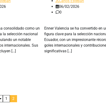
steban
Carlos Esteban
026
06/02/2026
0
 ha consolidado como un
Enner Valencia se ha convertido en 
a la selección nacional
figura clave para la selección nacion
ulando un notable
Ecuador, con un impresionante récor
os internacionales. Sus
goles internacionales y contribucion
cluyen […]
significativas […]
1
2