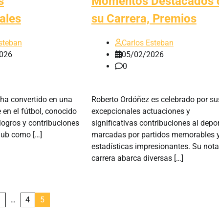
s
Momentos Destacados 
ales
su Carrera, Premios
steban
Carlos Esteban
026
05/02/2026
0
ha convertido en una
Roberto Ordóñez es celebrado por su
 en el fútbol, conocido
excepcionales actuaciones y
logros y contribuciones
significativas contribuciones al depor
club como […]
marcadas por partidos memorables 
estadísticas impresionantes. Su nota
carrera abarca diversas […]
1
…
4
5