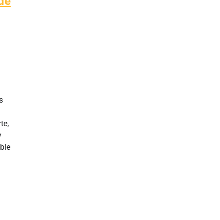
de
s
te,
y
ble