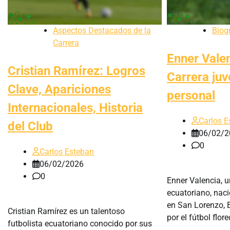
Aspectos Destacados de la
Biog
Carrera
Enner Valen
Cristian Ramírez: Logros
Carrera juv
Clave, Apariciones
personal
Internacionales, Historia
Carlos E
del Club
06/02/2
0
Carlos Esteban
06/02/2026
0
Enner Valencia, u
ecuatoriano, nac
en San Lorenzo, 
Cristian Ramírez es un talentoso
por el fútbol flor
futbolista ecuatoriano conocido por sus