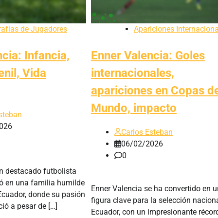
rafías de Jugadores
Apariciones Internacion
cia: Infancia,
Enner Valencia: Goles
enil, Vida
internacionales,
apariciones en Copas de
Mundo, impacto
steban
026
Carlos Esteban
06/02/2026
0
n destacado futbolista
ió en una familia humilde
Enner Valencia se ha convertido en 
Ecuador, donde su pasión
figura clave para la selección nacion
eció a pesar de […]
Ecuador, con un impresionante récor