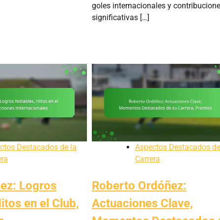
goles internacionales y contribucion
significativas […]
ctos Destacados de la
Aspectos Destacados de
era
Carrera
ez: Logros
Roberto Ordóñez:
itos en el Club,
Actuaciones Clave,