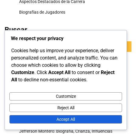
Aspectos Destacados de la Carrera
Biografías de Jugadores
Buscar
We respect your privacy
Search
Cookies help us improve your experience, deliver
for:
personalized content, and analyze traffic. You can
choose which cookies to allow by clicking
Publicaciones recientes
Customize
. Click
Accept All
to consent or
Reject
All
to decline non-essential cookies.
Gonzalo Plata: Impacto internacional, Apariciones,
Contribuciones
Customize
Antonio Valencia: Éxito en la Premier League, Partidos
Internacionales, Honores de Club
Reject All
Jefferson Montero: Hitos del Club, Destacados
Accept All
Internacionales, Premios
Jefferson Montero: Biografía, Crianza, Influencias